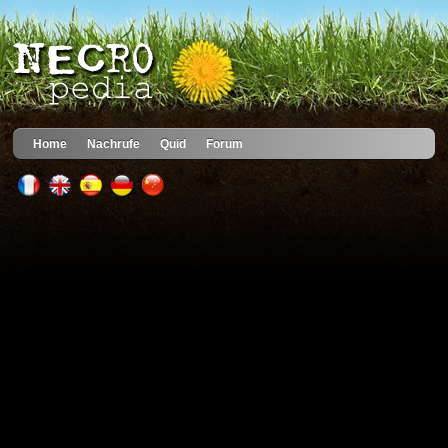
Home
Nachrufe
Quid
Forum