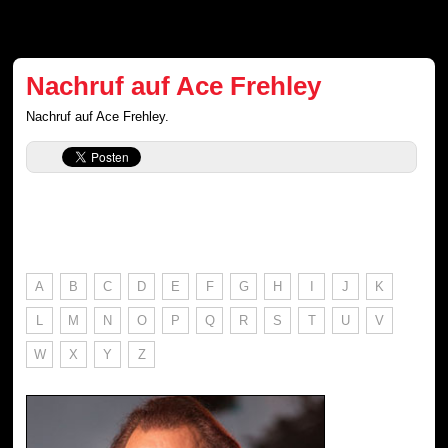
Nachruf auf Ace Frehley
Nachruf auf Ace Frehley.
A
B
C
D
E
F
G
H
I
J
K
L
M
N
O
P
Q
R
S
T
U
V
W
X
Y
Z