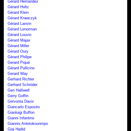
Gérard Hernandez
Gérard Holtz
Gérard Klein
Gérard Krawczyk
Gérard Lanvin
Gérard Lenorman
Gérard Louvin
Gérard Majax
Gérard Miller
Gérard Oury
Gérard Philipe
Gerard Piqué
Gérard Pullicino
Gerard Way
Gerhard Richter
Gerhard Schröder
Geri Halliwell
Gerry Goffin
Gervonta Davis
Giancarlo Esposito
Gianluigi Buffon
Gianni Infantino
Giannis Antetokounmpo
Gigi Hadid