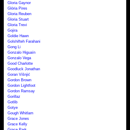
Gloria Gaynor
Glória Pires
Gloria Reuben
Gloria Stuart
Gloria Trevi
Gojira
Goldie Hawn
Golshifteh Farahani
Gong Li
Gonzalo Higuaín
Gonzalo Vega
Good Charlotte
Goodluck Jonathan
Goran Višnjić
Gordon Brown
Gordon Lightfoot
Gordon Ramsay
Gorillaz
Gotlib
Gotye
Gough Whitlam
Grace Jones
Grace Kelly
Grace Park