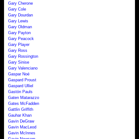
Gary Cherone
Gary Cole
Gary Dourdan
Gary Lewis
Gary Oldman
Gary Payton
Gary Peacock
Gary Player
Gary Ross
Gary Rossington
Gary Sinise
Gary Valenciano
Gaspar Noé
Gaspard Proust
Gaspard Ulliel
Gastón Pauls
Gaten Matarazzo
Gates McFadden
Gattlin Griffith
Gauhar Khan
Gavin DeGraw
Gavin MacLeod
Gavin McInnes
Gavin Newsom