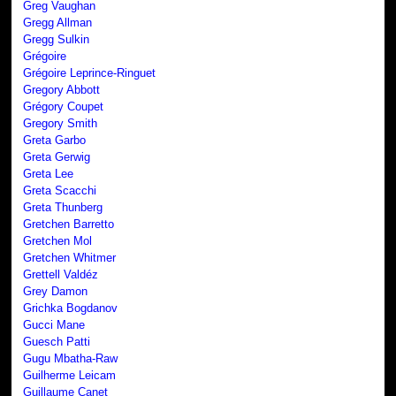
Greg Vaughan
Gregg Allman
Gregg Sulkin
Grégoire
Grégoire Leprince-Ringuet
Gregory Abbott
Grégory Coupet
Gregory Smith
Greta Garbo
Greta Gerwig
Greta Lee
Greta Scacchi
Greta Thunberg
Gretchen Barretto
Gretchen Mol
Gretchen Whitmer
Grettell Valdéz
Grey Damon
Grichka Bogdanov
Gucci Mane
Guesch Patti
Gugu Mbatha-Raw
Guilherme Leicam
Guillaume Canet