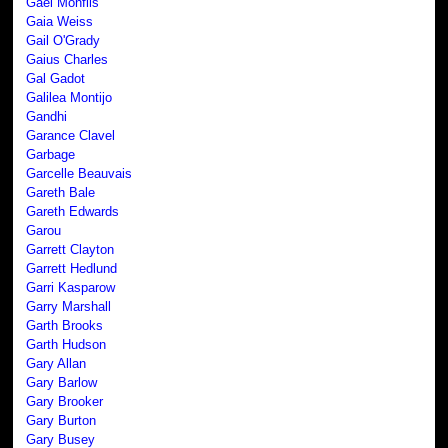
Gaël Monfils
Gaia Weiss
Gail O'Grady
Gaius Charles
Gal Gadot
Galilea Montijo
Gandhi
Garance Clavel
Garbage
Garcelle Beauvais
Gareth Bale
Gareth Edwards
Garou
Garrett Clayton
Garrett Hedlund
Garri Kasparow
Garry Marshall
Garth Brooks
Garth Hudson
Gary Allan
Gary Barlow
Gary Brooker
Gary Burton
Gary Busey