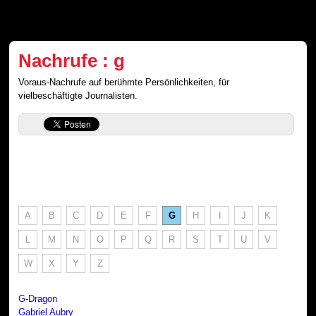
Nachrufe : g
Voraus-Nachrufe auf berühmte Persönlichkeiten, für
vielbeschäftigte Journalisten.
A
B
C
D
E
F
G
H
I
J
K
L
M
N
O
P
Q
R
S
T
U
V
W
X
Y
Z
G-Dragon
Gabriel Aubry