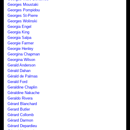
Georges Moustaki
Georges Pompidou
Georges St-Pierre
Georges Wolinski
Georgia Engel
Georgia King
Georgia Salpa
Georgie Farmer
Georgie Henley
Georgina Chapman
Georgina Wilson
Gerald Anderson
Gérald Dahan
Gérald de Palmas
Gerald Ford
Geraldine Chaplin
Géraldine Nakache
Geraldo Rivera
Gérard Blanchard
Gerard Butler
Gérard Collomb
Gérard Darmon
Gérard Depardieu