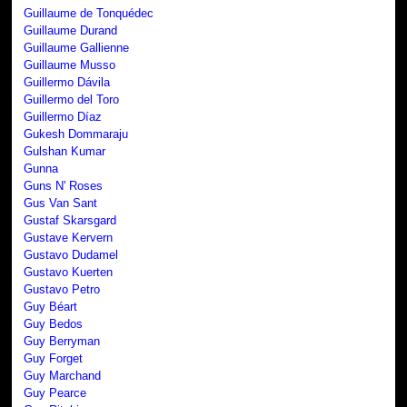
Guillaume de Tonquédec
Guillaume Durand
Guillaume Gallienne
Guillaume Musso
Guillermo Dávila
Guillermo del Toro
Guillermo Díaz
Gukesh Dommaraju
Gulshan Kumar
Gunna
Guns N' Roses
Gus Van Sant
Gustaf Skarsgard
Gustave Kervern
Gustavo Dudamel
Gustavo Kuerten
Gustavo Petro
Guy Béart
Guy Bedos
Guy Berryman
Guy Forget
Guy Marchand
Guy Pearce