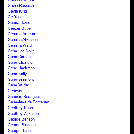
Gavin Rossdale
Gayle King
Ge You
Geena Davis
Geezer Butler
Gemma Arterton
Gemma Atkinson
Gemma Ward
Gena Lee Nolin
Gene Cernan
Gene Chandler
Gene Hackman
Gene Kelly
Gene Simmons
Gene Wilder
Genesis
Génesis Rodríguez
Geneviève de Fontenay
Geoffrey Rush
Geoffrey Zakarian
George Benson
George Blagden
George Bush