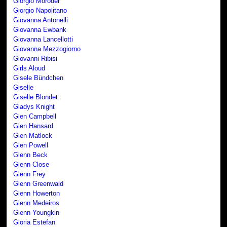
Giorgio Moroder
Giorgio Napolitano
Giovanna Antonelli
Giovanna Ewbank
Giovanna Lancellotti
Giovanna Mezzogiorno
Giovanni Ribisi
Girls Aloud
Gisele Bündchen
Giselle
Giselle Blondet
Gladys Knight
Glen Campbell
Glen Hansard
Glen Matlock
Glen Powell
Glenn Beck
Glenn Close
Glenn Frey
Glenn Greenwald
Glenn Howerton
Glenn Medeiros
Glenn Youngkin
Gloria Estefan