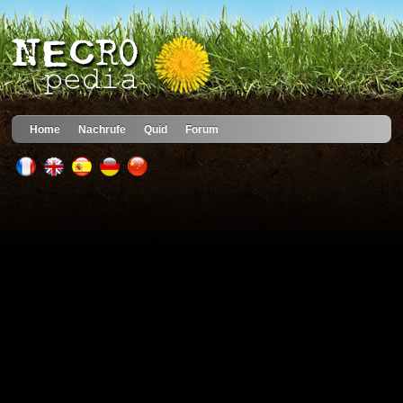
Home
Nachrufe
Quid
Forum