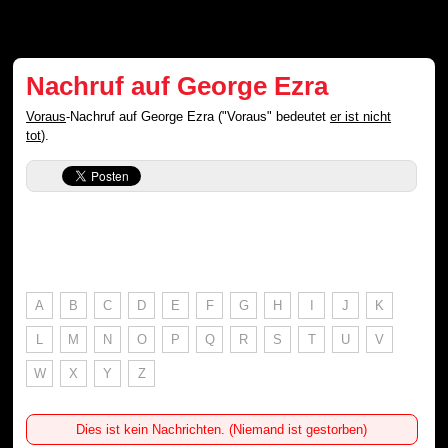
Nachruf auf George Ezra
Voraus
-Nachruf auf George Ezra ("Voraus" bedeutet
er ist nicht
tot
).
A
B
C
D
E
F
G
H
I
J
K
L
M
N
O
P
Q
R
S
T
U
V
W
X
Y
Z
Dies ist kein Nachrichten. (Niemand ist gestorben)