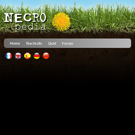
Home
Nachrufe
Quid
Forum