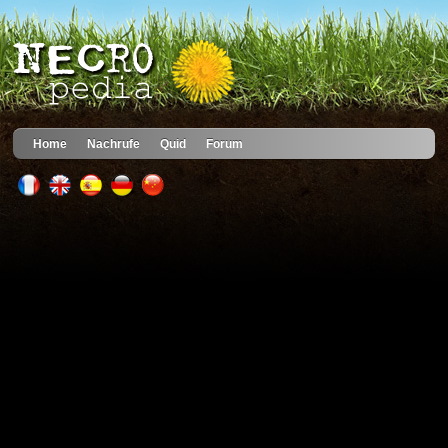
Home
Nachrufe
Quid
Forum