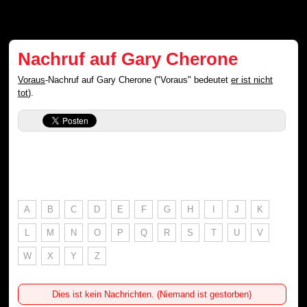
Nachruf auf Gary Cherone
Voraus
-Nachruf auf Gary Cherone ("Voraus" bedeutet
er ist nicht
tot
).
A
B
C
D
E
F
G
H
I
J
K
L
M
N
O
P
Q
R
S
T
U
V
W
X
Y
Z
Dies ist kein Nachrichten. (Niemand ist gestorben)