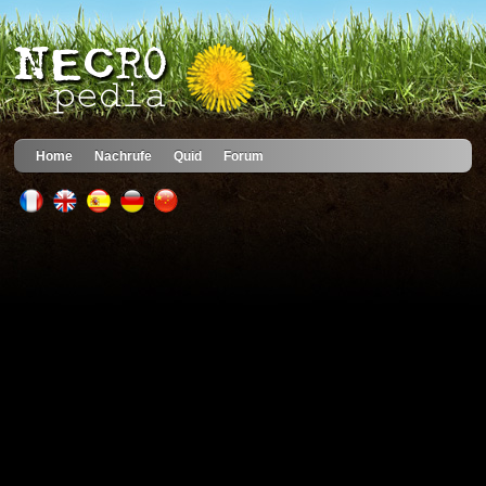
Home
Nachrufe
Quid
Forum