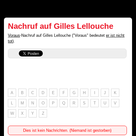
Nachruf auf Gilles Lellouche
Voraus
-Nachruf auf Gilles Lellouche ("Voraus" bedeutet
er ist nicht
tot
).
A
B
C
D
E
F
G
H
I
J
K
L
M
N
O
P
Q
R
S
T
U
V
W
X
Y
Z
Dies ist kein Nachrichten. (Niemand ist gestorben)