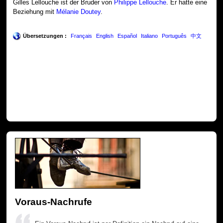
Gilles Lellouche ist der Bruder von
Philippe Lellouche
. Er hatte eine
Beziehung mit
Mélanie Doutey
.
Übersetzungen :
Français
English
Español
Italiano
Português
中文
Voraus-Nachrufe