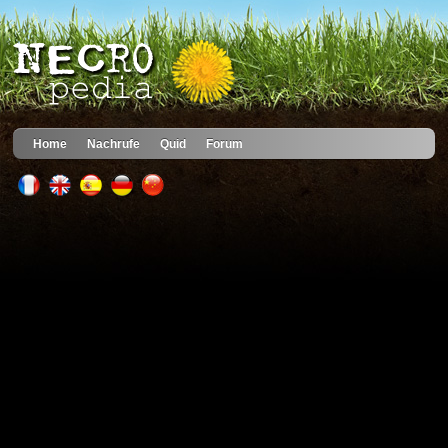
Home
Nachrufe
Quid
Forum