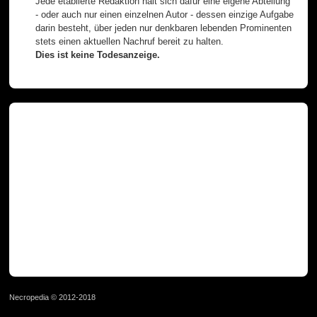
Jede etablierte Redaktion hält sich dafür eine eigene Abteilung
- oder auch nur einen einzelnen Autor - dessen einzige Aufgabe
darin besteht, über jeden nur denkbaren lebenden Prominenten
stets einen aktuellen Nachruf bereit zu halten.
Dies ist keine Todesanzeige.
Necropedia © 2012-2018
page served in 0.02s (1,1)