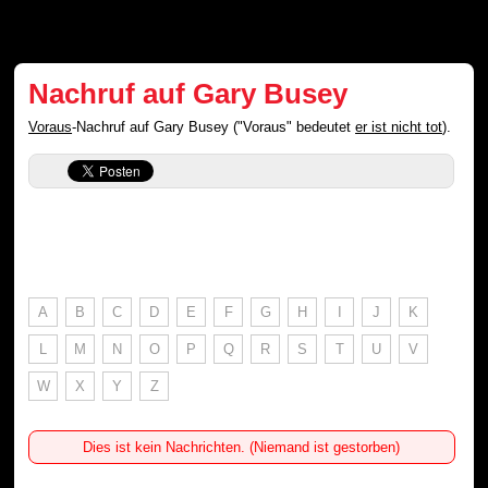
Nachruf auf Gary Busey
Voraus
-Nachruf auf Gary Busey ("Voraus" bedeutet
er ist nicht tot
).
A
B
C
D
E
F
G
H
I
J
K
L
M
N
O
P
Q
R
S
T
U
V
W
X
Y
Z
Dies ist kein Nachrichten. (Niemand ist gestorben)