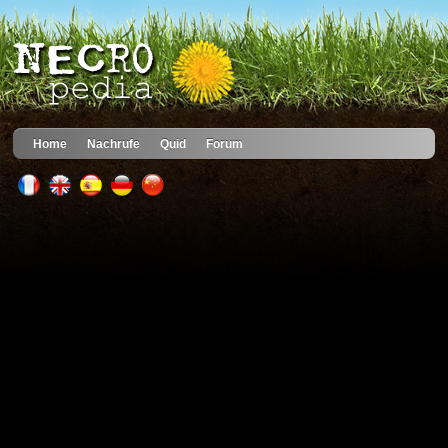
Home
Nachrufe
Quid
Forum