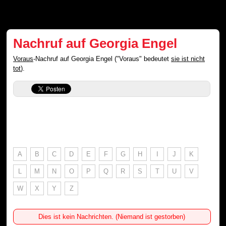
Nachruf auf Georgia Engel
Voraus
-Nachruf auf Georgia Engel ("Voraus" bedeutet
sie ist nicht
tot
).
A
B
C
D
E
F
G
H
I
J
K
L
M
N
O
P
Q
R
S
T
U
V
W
X
Y
Z
Dies ist kein Nachrichten. (Niemand ist gestorben)