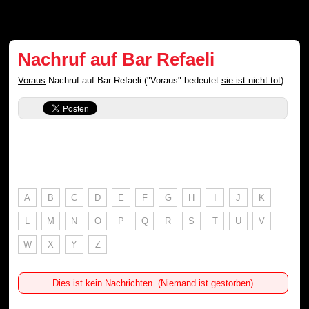
Nachruf auf Bar Refaeli
Voraus
-Nachruf auf Bar Refaeli ("Voraus" bedeutet
sie ist nicht tot
).
A
B
C
D
E
F
G
H
I
J
K
L
M
N
O
P
Q
R
S
T
U
V
W
X
Y
Z
Dies ist kein Nachrichten. (Niemand ist gestorben)