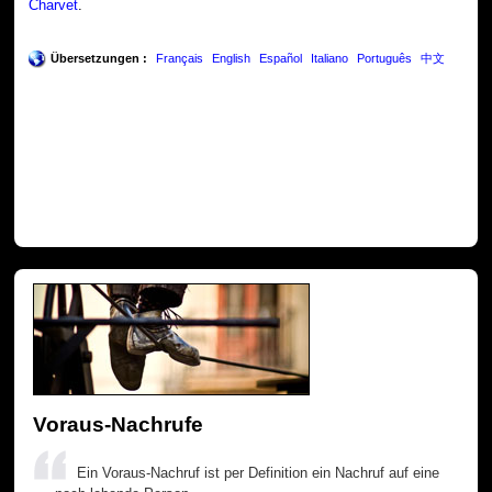
Charvet
.
Übersetzungen :
Français
English
Español
Italiano
Português
中文
Voraus-Nachrufe
Ein Voraus-Nachruf ist per Definition ein Nachruf auf eine