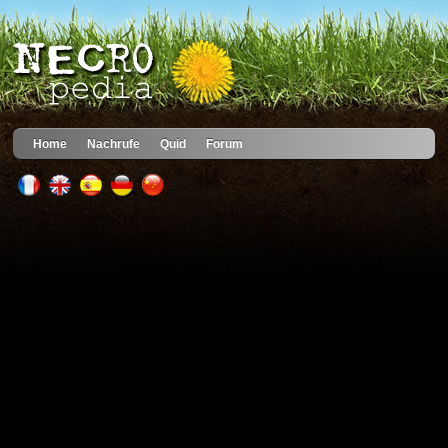
Home
Nachrufe
Quid
Forum