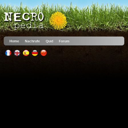
Home
Nachrufe
Quid
Forum