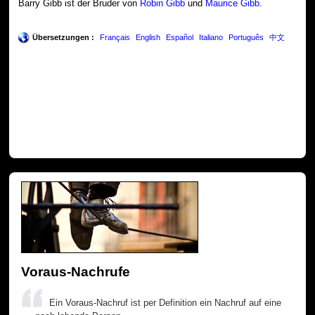
Barry Gibb ist der Bruder von
Robin Gibb
und
Maurice Gibb
.
Übersetzungen :
Français
English
Español
Italiano
Português
中文
Voraus-Nachrufe
Ein Voraus-Nachruf ist per Definition ein Nachruf auf eine