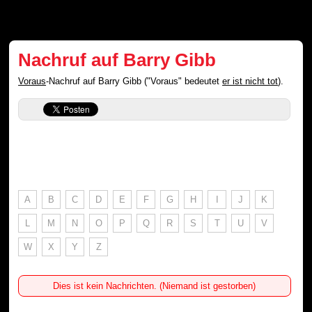
Nachruf auf Barry Gibb
Voraus
-Nachruf auf Barry Gibb ("Voraus" bedeutet
er ist nicht tot
).
A
B
C
D
E
F
G
H
I
J
K
L
M
N
O
P
Q
R
S
T
U
V
W
X
Y
Z
Dies ist kein Nachrichten. (Niemand ist gestorben)