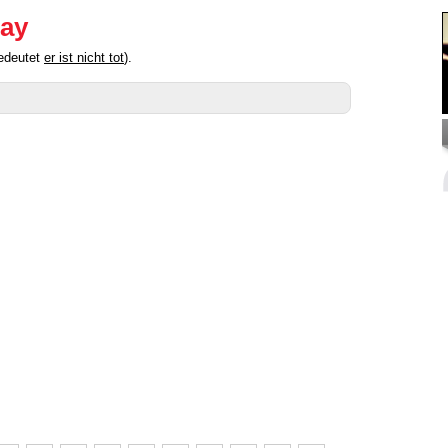
May
bedeutet
er ist nicht tot
).