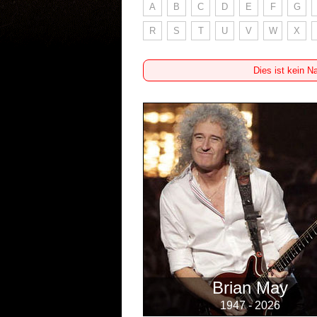
A
B
C
D
E
F
G
R
S
T
U
V
W
X
Dies ist kein N
Brian May
1947 - 2026