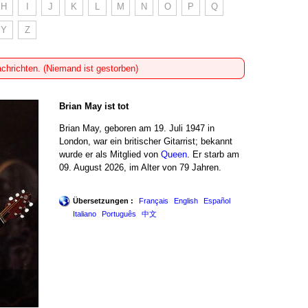
H
I
J
K
L
M
N
O
P
Q
Y
Z
achrichten. (Niemand ist gestorben)
Brian May ist tot
Brian May, geboren am 19. Juli 1947 in
London, war ein britischer Gitarrist; bekannt
wurde er als Mitglied von
Queen
. Er starb am
09. August 2026, im Alter von 79 Jahren.
Übersetzungen :
Français
English
Español
Italiano
Português
中文