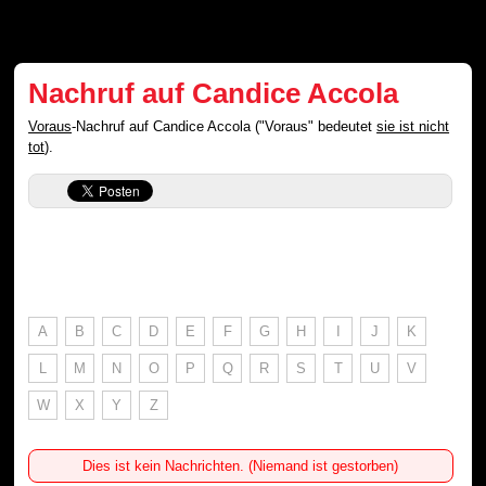
Nachruf auf Candice Accola
Voraus
-Nachruf auf Candice Accola ("Voraus" bedeutet
sie ist nicht
tot
).
A
B
C
D
E
F
G
H
I
J
K
L
M
N
O
P
Q
R
S
T
U
V
W
X
Y
Z
Dies ist kein Nachrichten. (Niemand ist gestorben)