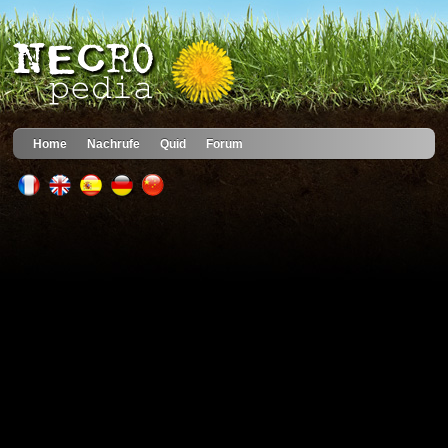
Home
Nachrufe
Quid
Forum