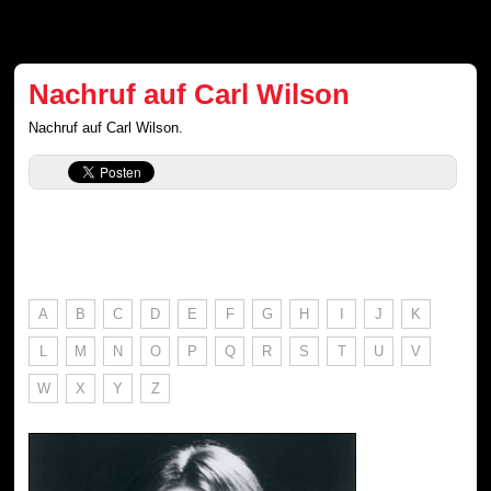
Nachruf auf Carl Wilson
Nachruf auf Carl Wilson.
A
B
C
D
E
F
G
H
I
J
K
L
M
N
O
P
Q
R
S
T
U
V
W
X
Y
Z