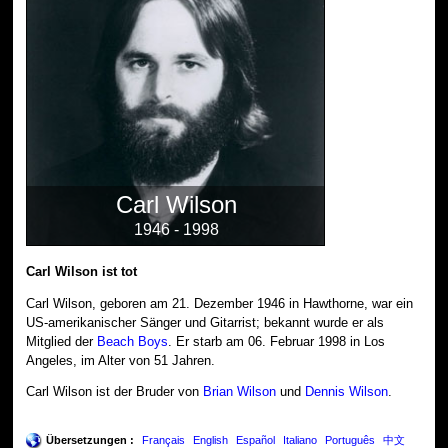
Carl Wilson
1946 - 1998
Carl Wilson ist tot
Carl Wilson, geboren am 21. Dezember 1946 in Hawthorne, war ein
US-amerikanischer Sänger und Gitarrist; bekannt wurde er als
Mitglied der
Beach Boys
. Er starb am 06. Februar 1998 in Los
Angeles, im Alter von 51 Jahren.
Carl Wilson ist der Bruder von
Brian Wilson
und
Dennis Wilson
.
Übersetzungen :
Français
English
Español
Italiano
Português
中文