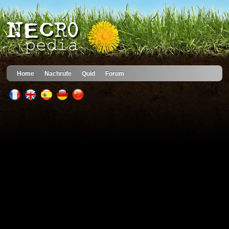
Home
Nachrufe
Quid
Forum