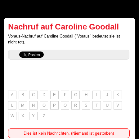
Nachruf auf Caroline Goodall
Voraus
-Nachruf auf Caroline Goodall ("Voraus" bedeutet
sie ist
nicht tot
).
A
B
C
D
E
F
G
H
I
J
K
L
M
N
O
P
Q
R
S
T
U
V
W
X
Y
Z
Dies ist kein Nachrichten. (Niemand ist gestorben)