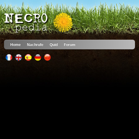
Home
Nachrufe
Quid
Forum