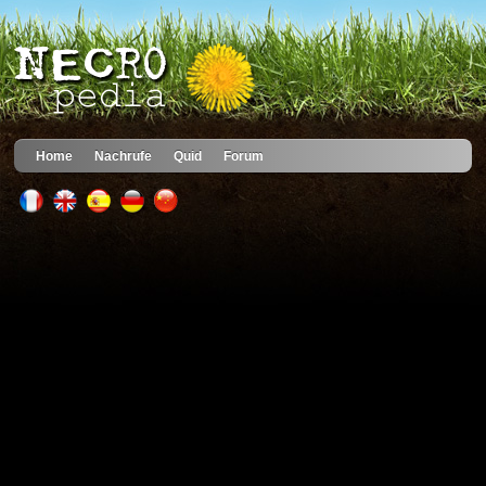
Home
Nachrufe
Quid
Forum