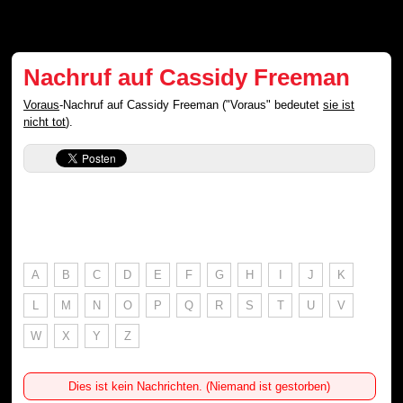
Nachruf auf Cassidy Freeman
Voraus
-Nachruf auf Cassidy Freeman ("Voraus" bedeutet
sie ist
nicht tot
).
A
B
C
D
E
F
G
H
I
J
K
L
M
N
O
P
Q
R
S
T
U
V
W
X
Y
Z
Dies ist kein Nachrichten. (Niemand ist gestorben)