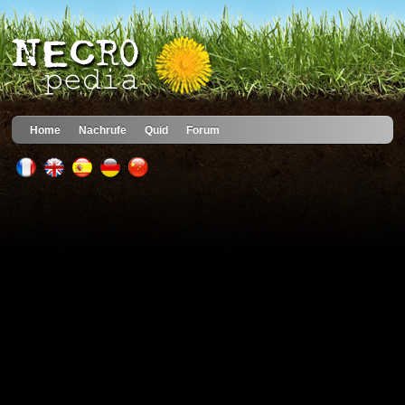
Home
Nachrufe
Quid
Forum