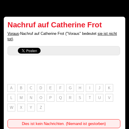
Nachruf auf Catherine Frot
Voraus
-Nachruf auf Catherine Frot ("Voraus" bedeutet
sie ist nicht
tot
).
A
B
C
D
E
F
G
H
I
J
K
L
M
N
O
P
Q
R
S
T
U
V
W
X
Y
Z
Dies ist kein Nachrichten. (Niemand ist gestorben)