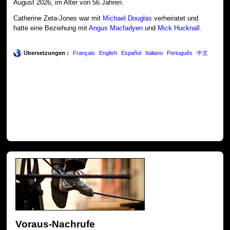
August 2026, im Alter von 56 Jahren.
Catherine Zeta-Jones war mit
Michael Douglas
verheiratet und
hatte eine Beziehung mit
Angus Macfadyen
und
Mick Hucknall
.
Übersetzungen :
Français
English
Español
Italiano
Português
中文
Voraus-Nachrufe