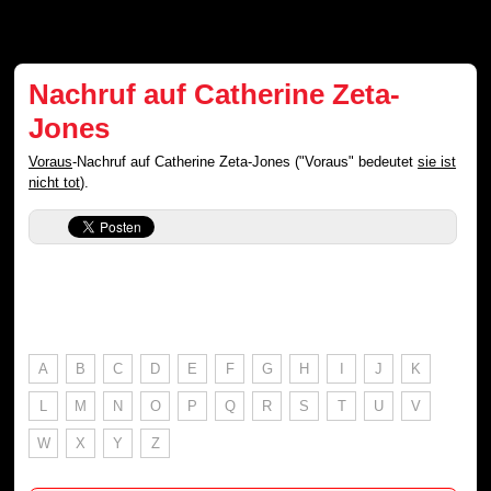
Nachruf auf Catherine Zeta-
Jones
Voraus
-Nachruf auf Catherine Zeta-Jones ("Voraus" bedeutet
sie ist
nicht tot
).
A
B
C
D
E
F
G
H
I
J
K
L
M
N
O
P
Q
R
S
T
U
V
W
X
Y
Z