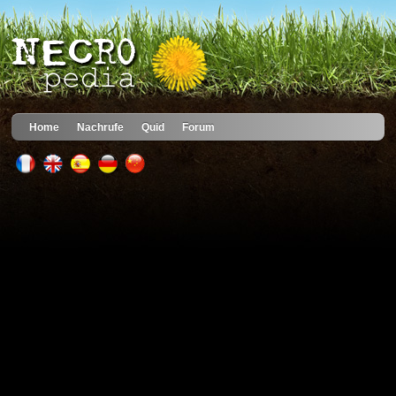
Home
Nachrufe
Quid
Forum