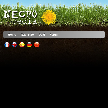
Home
Nachrufe
Quid
Forum