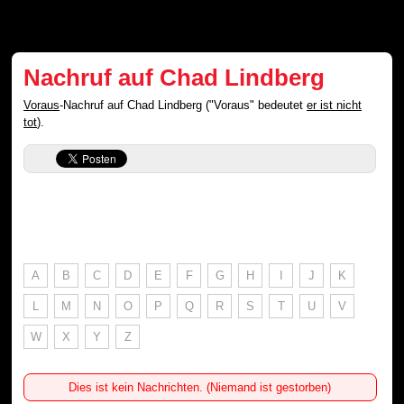
Nachruf auf Chad Lindberg
Voraus
-Nachruf auf Chad Lindberg ("Voraus" bedeutet
er ist nicht
tot
).
A
B
C
D
E
F
G
H
I
J
K
L
M
N
O
P
Q
R
S
T
U
V
W
X
Y
Z
Dies ist kein Nachrichten. (Niemand ist gestorben)