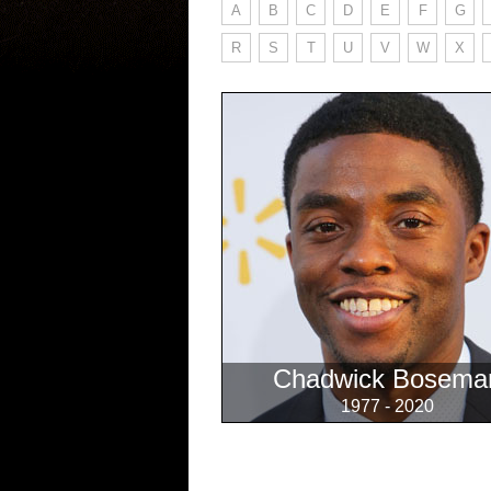
A
B
C
D
E
F
G
R
S
T
U
V
W
X
Chadwick Bosema
1977 - 2020