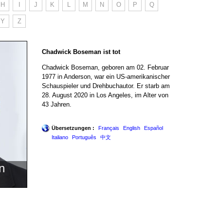
H
I
J
K
L
M
N
O
P
Q
Y
Z
Chadwick Boseman ist tot
Chadwick Boseman, geboren am 02. Februar
1977 in Anderson, war ein US-amerikanischer
Schauspieler und Drehbuchautor. Er starb am
28. August 2020 in Los Angeles, im Alter von
43 Jahren.
Übersetzungen :
Français
English
Español
Italiano
Português
中文
n