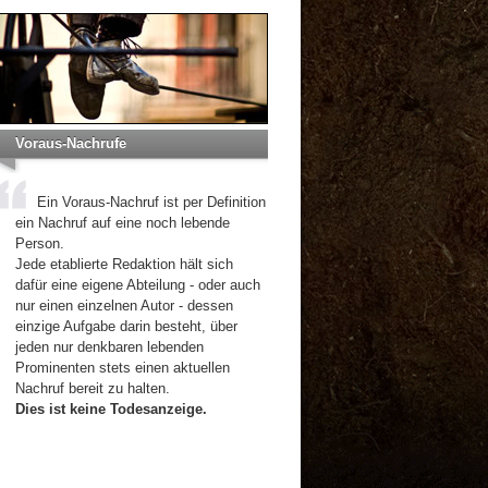
Voraus-Nachrufe
Ein Voraus-Nachruf ist per Definition
ein Nachruf auf eine noch lebende
Person.
Jede etablierte Redaktion hält sich
dafür eine eigene Abteilung - oder auch
nur einen einzelnen Autor - dessen
einzige Aufgabe darin besteht, über
jeden nur denkbaren lebenden
Prominenten stets einen aktuellen
Nachruf bereit zu halten.
Dies ist keine Todesanzeige.