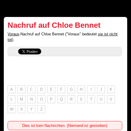
Nachruf auf Chloe Bennet
Voraus
-Nachruf auf Chloe Bennet ("Voraus" bedeutet
sie ist nicht
tot
).
A
B
C
D
E
F
G
H
I
J
K
L
M
N
O
P
Q
R
S
T
U
V
W
X
Y
Z
Dies ist kein Nachrichten. (Niemand ist gestorben)