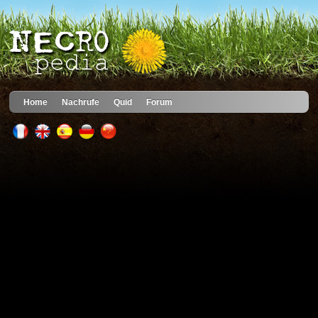
Home
Nachrufe
Quid
Forum