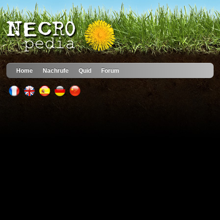
Home
Nachrufe
Quid
Forum