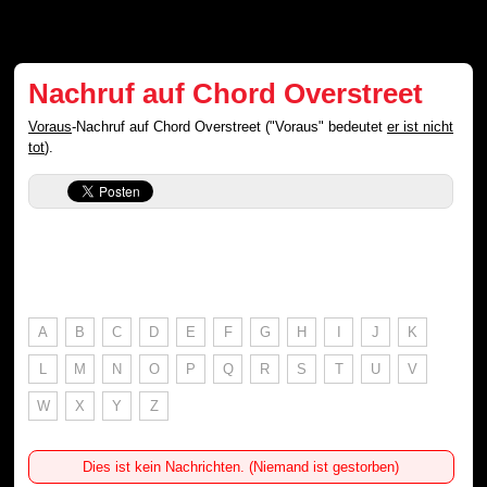
Nachruf auf Chord Overstreet
Voraus
-Nachruf auf Chord Overstreet ("Voraus" bedeutet
er ist nicht
tot
).
A
B
C
D
E
F
G
H
I
J
K
L
M
N
O
P
Q
R
S
T
U
V
W
X
Y
Z
Dies ist kein Nachrichten. (Niemand ist gestorben)