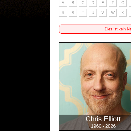
A
B
C
D
E
F
G
R
S
T
U
V
W
X
Dies ist kein N
Chris Elliott
1960 - 2026