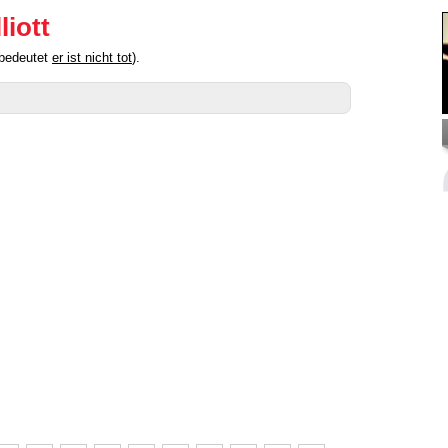
liott
" bedeutet
er ist nicht tot
).