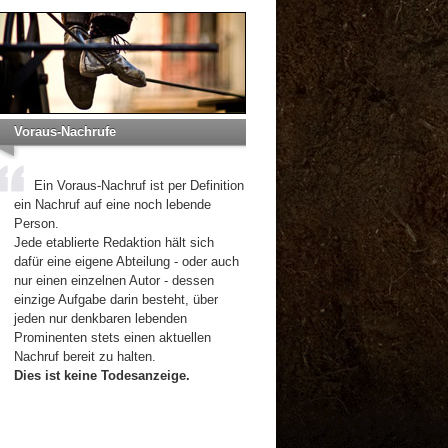
Voraus-Nachrufe
Ein Voraus-Nachruf ist per Definition
ein Nachruf auf eine noch lebende
Person.
Jede etablierte Redaktion hält sich
dafür eine eigene Abteilung - oder auch
nur einen einzelnen Autor - dessen
einzige Aufgabe darin besteht, über
jeden nur denkbaren lebenden
Prominenten stets einen aktuellen
Nachruf bereit zu halten.
Dies ist keine Todesanzeige.