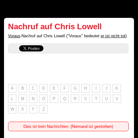
Nachruf auf Chris Lowell
Voraus
-Nachruf auf Chris Lowell ("Voraus" bedeutet
er ist nicht tot
).
A
B
C
D
E
F
G
H
I
J
K
L
M
N
O
P
Q
R
S
T
U
V
W
X
Y
Z
Dies ist kein Nachrichten. (Niemand ist gestorben)