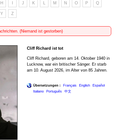
H
I
J
K
L
M
N
O
P
Q
Y
Z
achrichten. (Niemand ist gestorben)
Cliff Richard ist tot
Cliff Richard, geboren am 14. Oktober 1940 in
Lucknow, war ein britischer Sänger. Er starb
am 10. August 2026, im Alter von 85 Jahren.
Übersetzungen :
Français
English
Español
Italiano
Português
中文