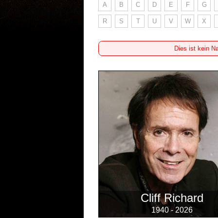
A
B
C
D
E
F
G
R
S
T
U
V
W
X
Dies ist kein N
Cliff Richard
1940 - 2026