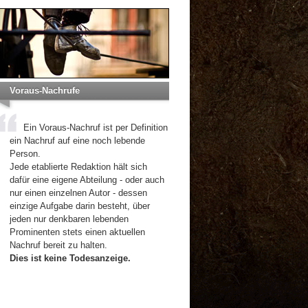
Voraus-Nachrufe
Ein Voraus-Nachruf ist per Definition
ein Nachruf auf eine noch lebende
Person.
Jede etablierte Redaktion hält sich
dafür eine eigene Abteilung - oder auch
nur einen einzelnen Autor - dessen
einzige Aufgabe darin besteht, über
jeden nur denkbaren lebenden
Prominenten stets einen aktuellen
Nachruf bereit zu halten.
Dies ist keine Todesanzeige.