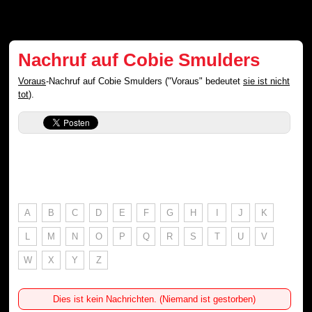
Nachruf auf Cobie Smulders
Voraus
-Nachruf auf Cobie Smulders ("Voraus" bedeutet
sie ist nicht
tot
).
A
B
C
D
E
F
G
H
I
J
K
L
M
N
O
P
Q
R
S
T
U
V
W
X
Y
Z
Dies ist kein Nachrichten. (Niemand ist gestorben)