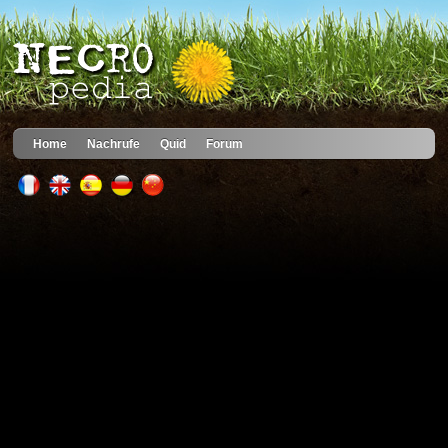
Home
Nachrufe
Quid
Forum