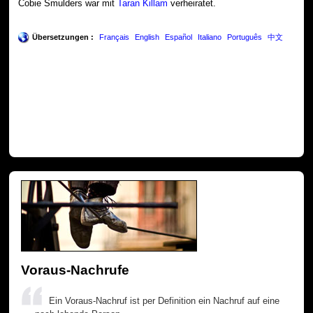
Cobie Smulders war mit
Taran Killam
verheiratet.
Übersetzungen :
Français
English
Español
Italiano
Português
中文
Voraus-Nachrufe
Ein Voraus-Nachruf ist per Definition ein Nachruf auf eine