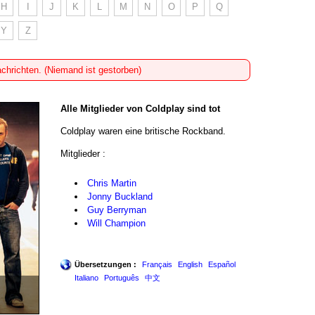
H
I
J
K
L
M
N
O
P
Q
Y
Z
achrichten. (Niemand ist gestorben)
Alle Mitglieder von Coldplay sind tot
Coldplay waren eine britische Rockband.
Mitglieder :
Chris Martin
Jonny Buckland
Guy Berryman
Will Champion
Übersetzungen :
Français
English
Español
Italiano
Português
中文