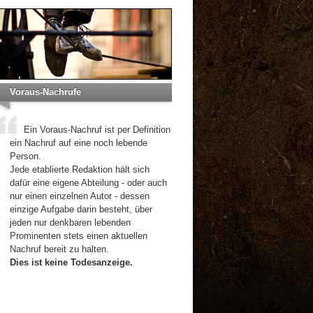
Voraus-Nachrufe
Ein Voraus-Nachruf ist per Definition
ein Nachruf auf eine noch lebende
Person.
Jede etablierte Redaktion hält sich
dafür eine eigene Abteilung - oder auch
nur einen einzelnen Autor - dessen
einzige Aufgabe darin besteht, über
jeden nur denkbaren lebenden
Prominenten stets einen aktuellen
Nachruf bereit zu halten.
Dies ist keine Todesanzeige.