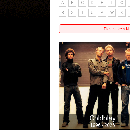
A
B
C
D
E
F
G
R
S
T
U
V
W
X
Dies ist kein N
Coldplay
1996 - 2026