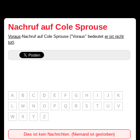
Nachruf auf Cole Sprouse
Voraus
-Nachruf auf Cole Sprouse ("Voraus" bedeutet
er ist nicht
tot
).
A
B
C
D
E
F
G
H
I
J
K
L
M
N
O
P
Q
R
S
T
U
V
W
X
Y
Z
Dies ist kein Nachrichten. (Niemand ist gestorben)