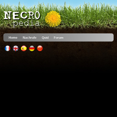
Home
Nachrufe
Quid
Forum