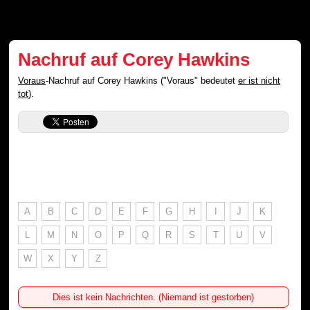
Nachruf auf Corey Hawkins
Voraus
-Nachruf auf Corey Hawkins ("Voraus" bedeutet
er ist nicht
tot
).
A
B
C
D
E
F
G
H
I
J
K
L
M
N
O
P
Q
R
S
T
U
V
W
X
Y
Z
Dies ist kein Nachrichten. (Niemand ist gestorben)