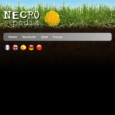
Home
Nachrufe
Quid
Forum