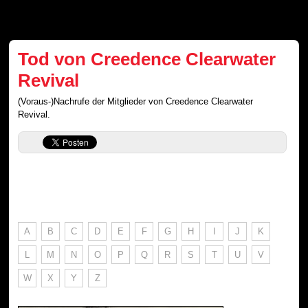
Tod von Creedence Clearwater
Revival
(Voraus-)Nachrufe der Mitglieder von Creedence Clearwater
Revival.
A
B
C
D
E
F
G
H
I
J
K
L
M
N
O
P
Q
R
S
T
U
V
W
X
Y
Z