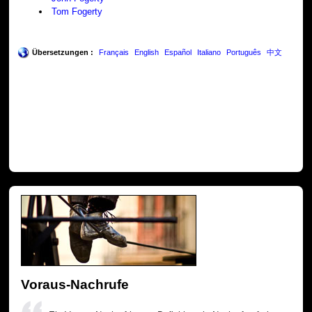
Tom Fogerty
Übersetzungen :
Français
English
Español
Italiano
Português
中文
Voraus-Nachrufe