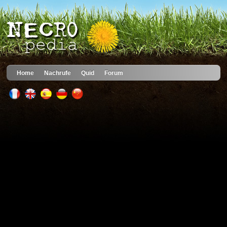
Home
Nachrufe
Quid
Forum