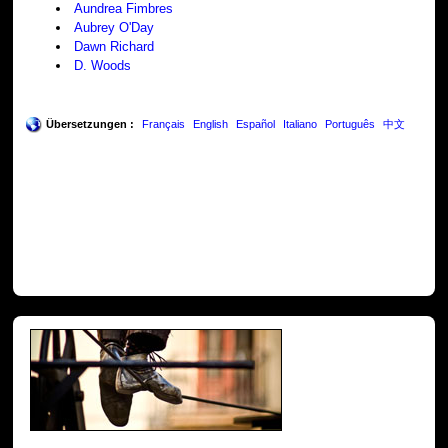
Aundrea Fimbres
Aubrey O'Day
Dawn Richard
D. Woods
Übersetzungen :
Français
English
Español
Italiano
Português
中文