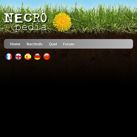
Home
Nachrufe
Quid
Forum