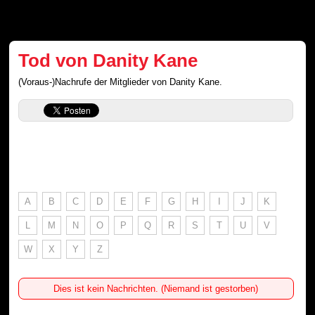
Tod von Danity Kane
(Voraus-)Nachrufe der Mitglieder von Danity Kane.
A
B
C
D
E
F
G
H
I
J
K
L
M
N
O
P
Q
R
S
T
U
V
W
X
Y
Z
Dies ist kein Nachrichten. (Niemand ist gestorben)