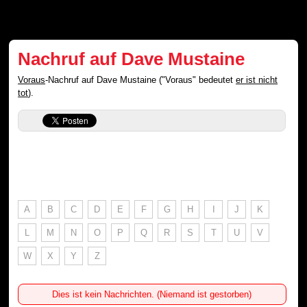
Nachruf auf Dave Mustaine
Voraus
-Nachruf auf Dave Mustaine ("Voraus" bedeutet
er ist nicht
tot
).
A
B
C
D
E
F
G
H
I
J
K
L
M
N
O
P
Q
R
S
T
U
V
W
X
Y
Z
Dies ist kein Nachrichten. (Niemand ist gestorben)