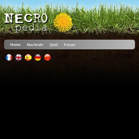
Home
Nachrufe
Quid
Forum