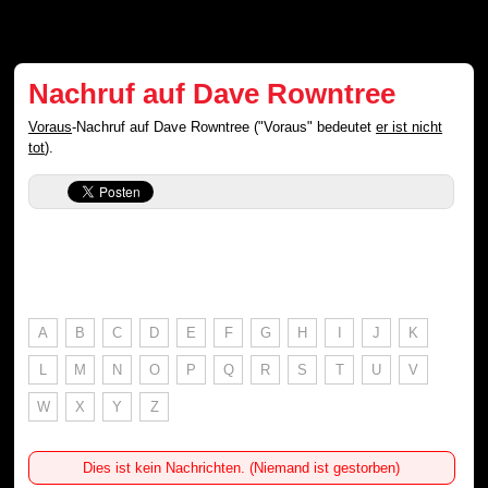
Nachruf auf Dave Rowntree
Voraus
-Nachruf auf Dave Rowntree ("Voraus" bedeutet
er ist nicht
tot
).
A
B
C
D
E
F
G
H
I
J
K
L
M
N
O
P
Q
R
S
T
U
V
W
X
Y
Z
Dies ist kein Nachrichten. (Niemand ist gestorben)