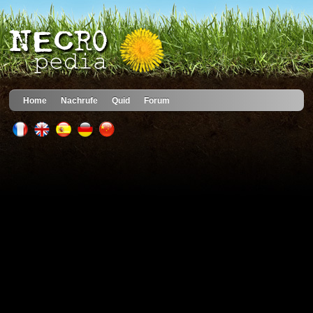
Home
Nachrufe
Quid
Forum