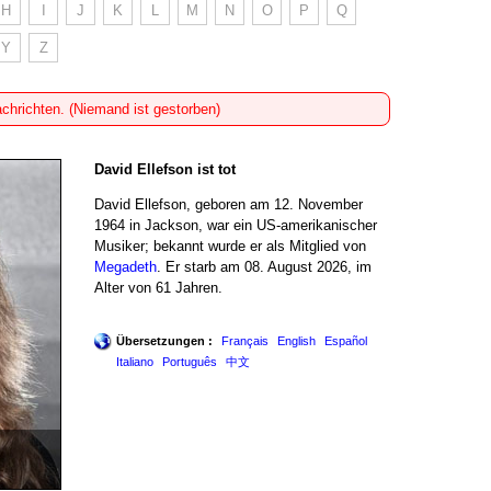
H
I
J
K
L
M
N
O
P
Q
Y
Z
achrichten. (Niemand ist gestorben)
David Ellefson ist tot
David Ellefson, geboren am 12. November
1964 in Jackson, war ein US-amerikanischer
Musiker; bekannt wurde er als Mitglied von
Megadeth
. Er starb am 08. August 2026, im
Alter von 61 Jahren.
Übersetzungen :
Français
English
Español
Italiano
Português
中文