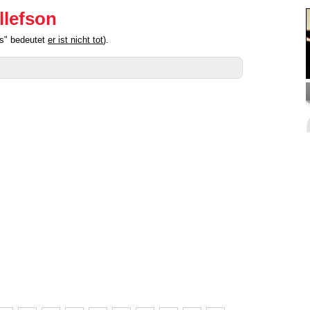
llefson
us" bedeutet
er ist nicht tot
).