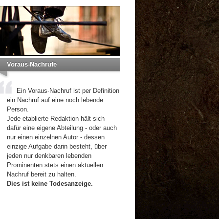
Voraus-Nachrufe
Ein Voraus-Nachruf ist per Definition
ein Nachruf auf eine noch lebende
Person.
Jede etablierte Redaktion hält sich
dafür eine eigene Abteilung - oder auch
nur einen einzelnen Autor - dessen
einzige Aufgabe darin besteht, über
jeden nur denkbaren lebenden
Prominenten stets einen aktuellen
Nachruf bereit zu halten.
Dies ist keine Todesanzeige.