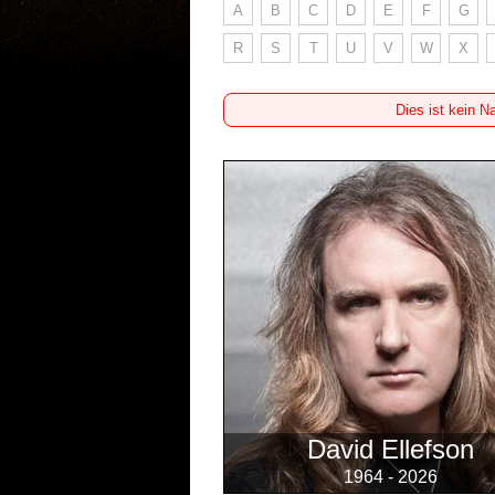
A
B
C
D
E
F
G
R
S
T
U
V
W
X
Dies ist kein N
David Ellefson
1964 - 2026