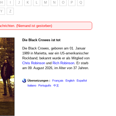
H
I
J
K
L
M
N
O
P
Q
Y
Z
achrichten. (Niemand ist gestorben)
Die Black Crowes ist tot
Die Black Crowes, geboren am 01. Januar
1989 in Marietta, war ein US-amerikanischer
Rockband; bekannt wurde er als Mitglied von
Chris Robinson
und
Rich Robinson
. Er starb
am 09. August 2026, im Alter von 37 Jahren.
Übersetzungen :
Français
English
Español
Italiano
Português
中文