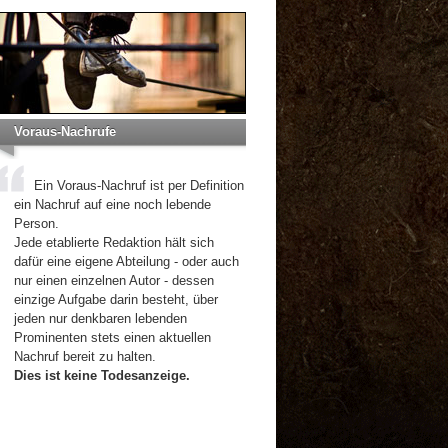
Voraus-Nachrufe
Ein Voraus-Nachruf ist per Definition
ein Nachruf auf eine noch lebende
Person.
Jede etablierte Redaktion hält sich
dafür eine eigene Abteilung - oder auch
nur einen einzelnen Autor - dessen
einzige Aufgabe darin besteht, über
jeden nur denkbaren lebenden
Prominenten stets einen aktuellen
Nachruf bereit zu halten.
Dies ist keine Todesanzeige.