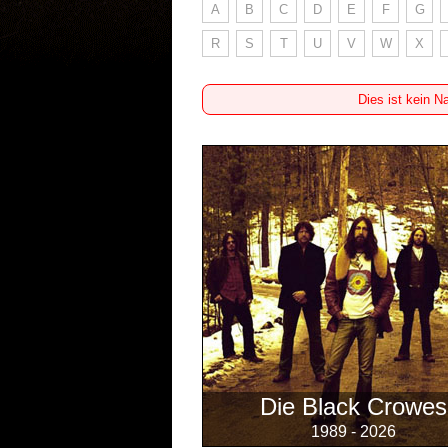
A
B
C
D
E
F
G
R
S
T
U
V
W
X
Dies ist kein N
Die Black Crowes
1989 - 2026