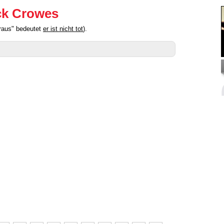
ack Crowes
oraus" bedeutet
er ist nicht tot
).