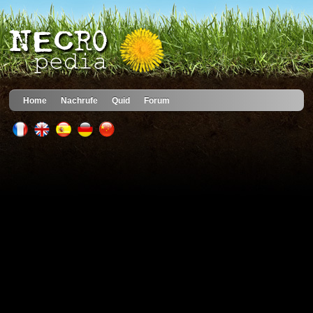
Home
Nachrufe
Quid
Forum