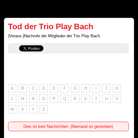
Tod der Trio Play Bach
(Voraus-)Nachrufe der Mitglieder der Trio Play Bach.
A
B
C
D
E
F
G
H
I
J
K
L
M
N
O
P
Q
R
S
T
U
V
W
X
Y
Z
Dies ist kein Nachrichten. (Niemand ist gestorben)