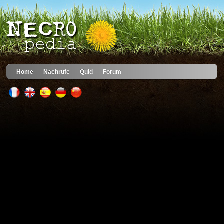
Home
Nachrufe
Quid
Forum