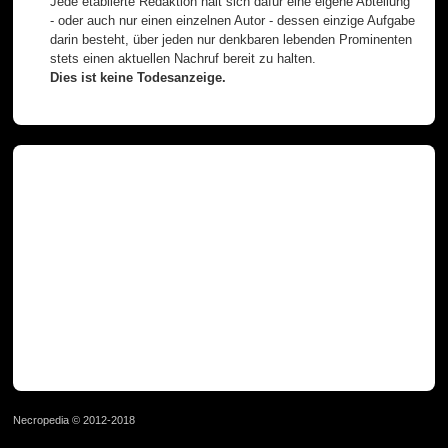
Jede etablierte Redaktion hält sich dafür eine eigene Abteilung
- oder auch nur einen einzelnen Autor - dessen einzige Aufgabe
darin besteht, über jeden nur denkbaren lebenden Prominenten
stets einen aktuellen Nachruf bereit zu halten.
Dies ist keine Todesanzeige.
Necropedia © 2012-2018
page served in 0.021s (1,0)