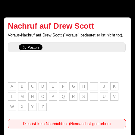
Nachruf auf Drew Scott
Voraus
-Nachruf auf Drew Scott ("Voraus" bedeutet
er ist nicht tot
).
A
B
C
D
E
F
G
H
I
J
K
L
M
N
O
P
Q
R
S
T
U
V
W
X
Y
Z
Dies ist kein Nachrichten. (Niemand ist gestorben)