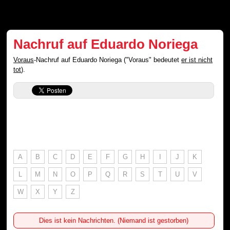
Nachruf auf Eduardo Noriega
Voraus
-Nachruf auf Eduardo Noriega ("Voraus" bedeutet
er ist nicht
tot
).
A
B
C
D
E
F
G
H
I
J
K
L
M
N
O
P
Q
R
S
T
U
V
W
X
Y
Z
Dies ist kein Nachrichten. (Niemand ist gestorben)