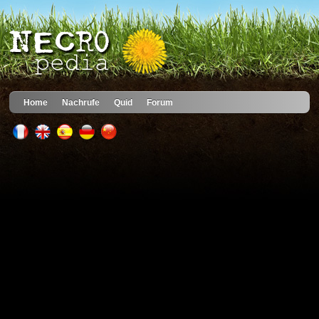
Home
Nachrufe
Quid
Forum