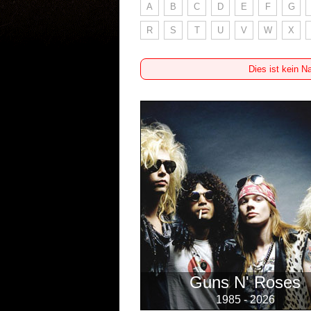
A
B
C
D
E
F
G
R
S
T
U
V
W
X
Dies ist kein N
Guns N' Roses
1985 - 2026