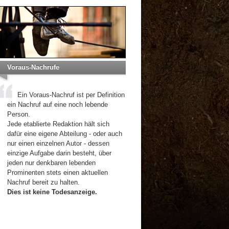
Voraus-Nachrufe
Ein Voraus-Nachruf ist per Definition
ein Nachruf auf eine noch lebende
Person.
Jede etablierte Redaktion hält sich
dafür eine eigene Abteilung - oder auch
nur einen einzelnen Autor - dessen
einzige Aufgabe darin besteht, über
jeden nur denkbaren lebenden
Prominenten stets einen aktuellen
Nachruf bereit zu halten.
Dies ist keine Todesanzeige.