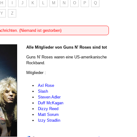
H
I
J
K
L
M
N
O
P
Q
Y
Z
achrichten. (Niemand ist gestorben)
Alle Mitglieder von Guns N' Roses sind tot
Guns N' Roses waren eine US-amerikanische
Rockband.
Mitglieder :
Axl Rose
Slash
Steven Adler
Duff McKagan
Dizzy Reed
Matt Sorum
Izzy Stradlin