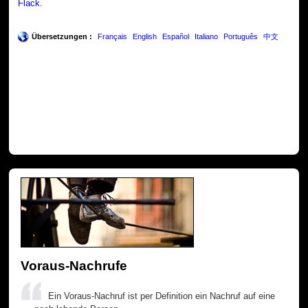
Flack
.
Übersetzungen :
Français
English
Español
Italiano
Português
中文
Voraus-Nachrufe
Ein Voraus-Nachruf ist per Definition ein Nachruf auf eine