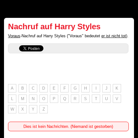
Nachruf auf Harry Styles
Voraus
-Nachruf auf Harry Styles ("Voraus" bedeutet
er ist nicht tot
).
A
B
C
D
E
F
G
H
I
J
K
L
M
N
O
P
Q
R
S
T
U
V
W
X
Y
Z
Dies ist kein Nachrichten. (Niemand ist gestorben)