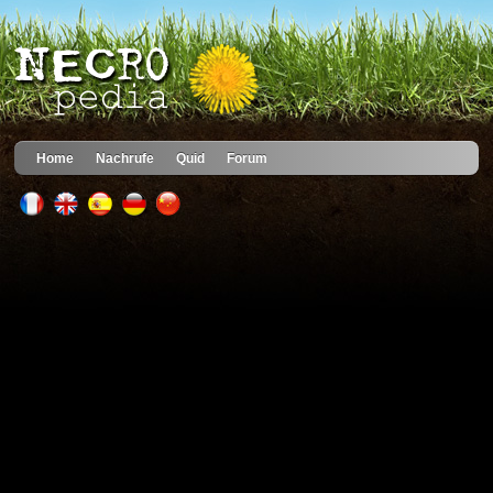
Home
Nachrufe
Quid
Forum