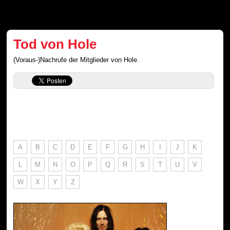
Tod von Hole
(Voraus-)Nachrufe der Mitglieder von Hole.
A
B
C
D
E
F
G
H
I
J
K
L
M
N
O
P
Q
R
S
T
U
V
W
X
Y
Z