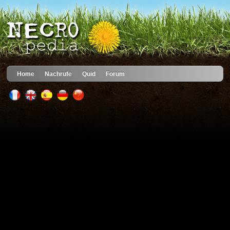
Home
Nachrufe
Quid
Forum