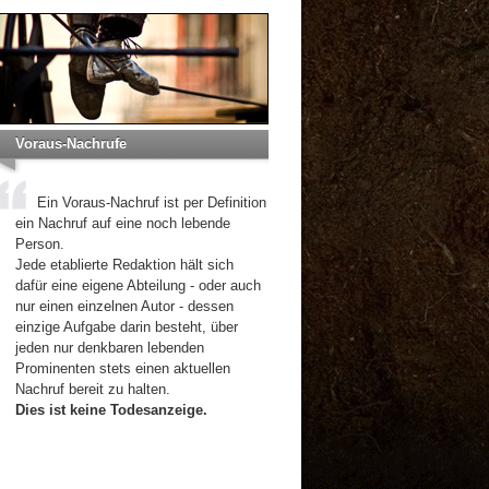
Voraus-Nachrufe
Ein Voraus-Nachruf ist per Definition
ein Nachruf auf eine noch lebende
Person.
Jede etablierte Redaktion hält sich
dafür eine eigene Abteilung - oder auch
nur einen einzelnen Autor - dessen
einzige Aufgabe darin besteht, über
jeden nur denkbaren lebenden
Prominenten stets einen aktuellen
Nachruf bereit zu halten.
Dies ist keine Todesanzeige.