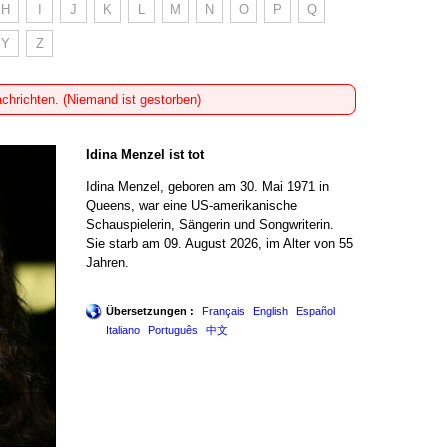
H
I
J
K
L
M
N
O
P
Q
Y
Z
achrichten. (Niemand ist gestorben)
Idina Menzel ist tot
Idina Menzel, geboren am 30. Mai 1971 in
Queens, war eine US-amerikanische
Schauspielerin, Sängerin und Songwriterin.
Sie starb am 09. August 2026, im Alter von 55
Jahren.
Übersetzungen :
Français
English
Español
Italiano
Português
中文