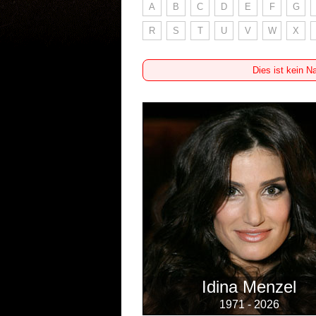
A
B
C
D
E
F
G
R
S
T
U
V
W
X
Dies ist kein N
Idina Menzel
1971 - 2026