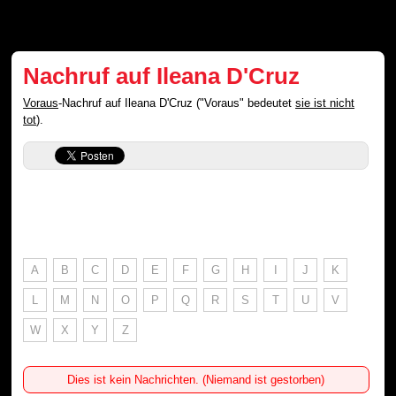
Nachruf auf Ileana D'Cruz
Voraus
-Nachruf auf Ileana D'Cruz ("Voraus" bedeutet
sie ist nicht
tot
).
A
B
C
D
E
F
G
H
I
J
K
L
M
N
O
P
Q
R
S
T
U
V
W
X
Y
Z
Dies ist kein Nachrichten. (Niemand ist gestorben)