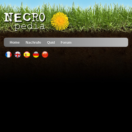
Home
Nachrufe
Quid
Forum