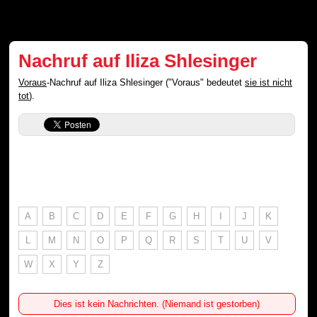
Nachruf auf Iliza Shlesinger
Voraus
-Nachruf auf Iliza Shlesinger ("Voraus" bedeutet
sie ist nicht
tot
).
A
B
C
D
E
F
G
H
I
J
K
L
M
N
O
P
Q
R
S
T
U
V
W
X
Y
Z
Dies ist kein Nachrichten. (Niemand ist gestorben)