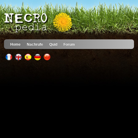
Home
Nachrufe
Quid
Forum