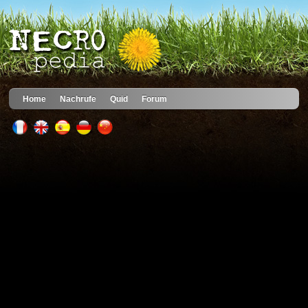
Home
Nachrufe
Quid
Forum