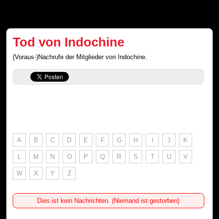
Tod von Indochine
(Voraus-)Nachrufe der Mitglieder von Indochine.
A
B
C
D
E
F
G
H
I
J
K
L
M
N
O
P
Q
R
S
T
U
V
W
X
Y
Z
Dies ist kein Nachrichten. (Niemand ist gestorben)