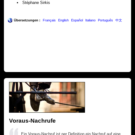
Stéphane Sirkis
Übersetzungen :
Français
English
Español
Italiano
Português
中文
Voraus-Nachrufe
Ein Voraus-Nachruf ist per Definition ein Nachruf auf eine