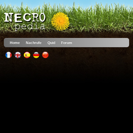
Home
Nachrufe
Quid
Forum