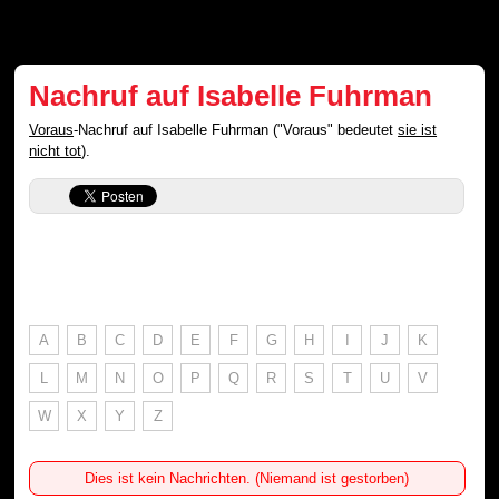
Nachruf auf Isabelle Fuhrman
Voraus
-Nachruf auf Isabelle Fuhrman ("Voraus" bedeutet
sie ist
nicht tot
).
A
B
C
D
E
F
G
H
I
J
K
L
M
N
O
P
Q
R
S
T
U
V
W
X
Y
Z
Dies ist kein Nachrichten. (Niemand ist gestorben)