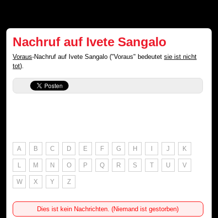
Nachruf auf Ivete Sangalo
Voraus
-Nachruf auf Ivete Sangalo ("Voraus" bedeutet
sie ist nicht
tot
).
A
B
C
D
E
F
G
H
I
J
K
L
M
N
O
P
Q
R
S
T
U
V
W
X
Y
Z
Dies ist kein Nachrichten. (Niemand ist gestorben)