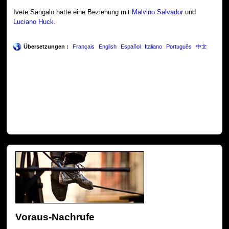
Ivete Sangalo hatte eine Beziehung mit
Malvino Salvador
und
Luciano Huck
.
Übersetzungen :
Français
English
Español
Italiano
Português
中文
Voraus-Nachrufe