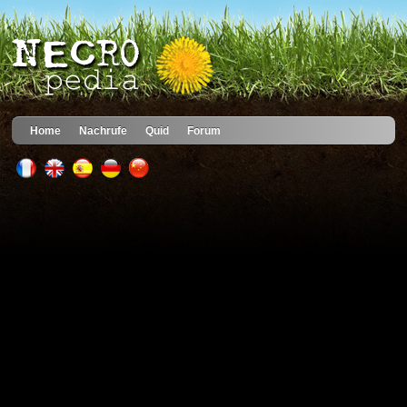
Home
Nachrufe
Quid
Forum