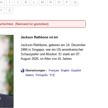
H
I
J
K
L
M
N
O
P
Q
Y
Z
achrichten. (Niemand ist gestorben)
Jackson Rathbone ist tot
Jackson Rathbone, geboren am 14. Dezember
1984 in Singapur, war ein US-amerikanischer
Schauspieler und Musiker. Er starb am 07.
August 2026, im Alter von 41 Jahren.
Übersetzungen :
Français
English
Español
Italiano
Português
中文
e