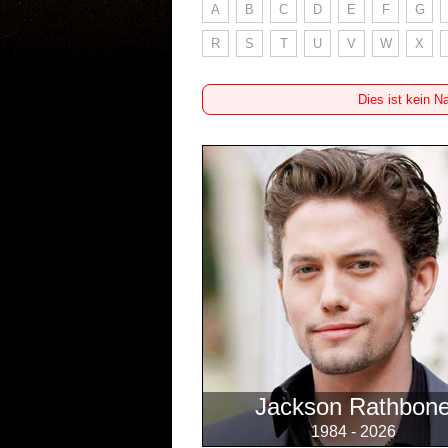
A
B
C
D
E
F
G
R
S
T
U
V
W
X
Dies ist kein N
Jackson Rathbon
1984 - 2026