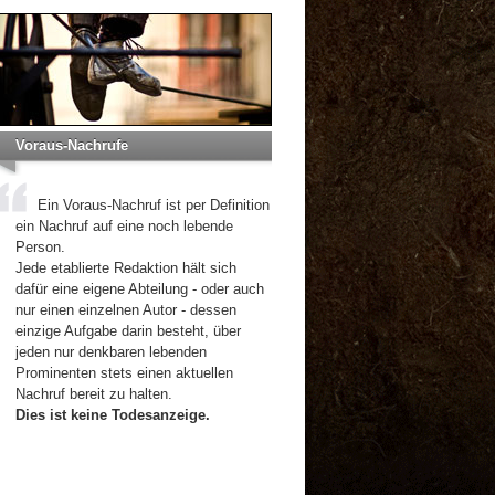
Voraus-Nachrufe
Ein Voraus-Nachruf ist per Definition
ein Nachruf auf eine noch lebende
Person.
Jede etablierte Redaktion hält sich
dafür eine eigene Abteilung - oder auch
nur einen einzelnen Autor - dessen
einzige Aufgabe darin besteht, über
jeden nur denkbaren lebenden
Prominenten stets einen aktuellen
Nachruf bereit zu halten.
Dies ist keine Todesanzeige.