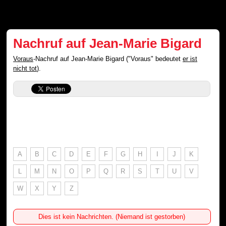
Nachruf auf Jean-Marie Bigard
Voraus
-Nachruf auf Jean-Marie Bigard ("Voraus" bedeutet
er ist
nicht tot
).
A
B
C
D
E
F
G
H
I
J
K
L
M
N
O
P
Q
R
S
T
U
V
W
X
Y
Z
Dies ist kein Nachrichten. (Niemand ist gestorben)