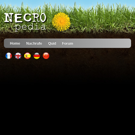
Home
Nachrufe
Quid
Forum