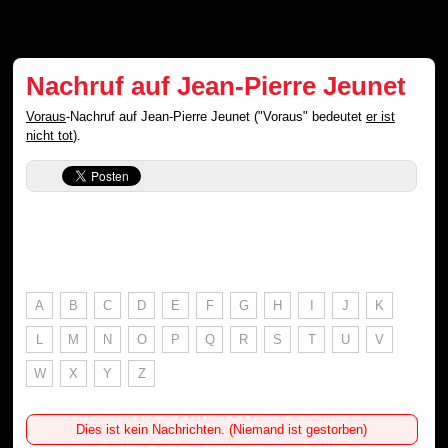
Nachruf auf Jean-Pierre Jeunet
Voraus
-Nachruf auf Jean-Pierre Jeunet ("Voraus" bedeutet
er ist
nicht tot
).
A
B
C
D
E
F
G
H
I
J
K
L
M
N
O
P
Q
R
S
T
U
V
W
X
Y
Z
Dies ist kein Nachrichten. (Niemand ist gestorben)