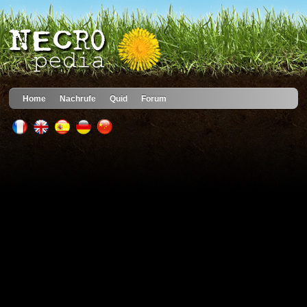
Home
Nachrufe
Quid
Forum