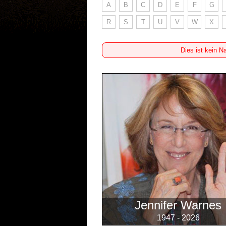
A
B
C
D
E
F
G
R
S
T
U
V
W
X
Dies ist kein N
Jennifer Warnes
1947 - 2026