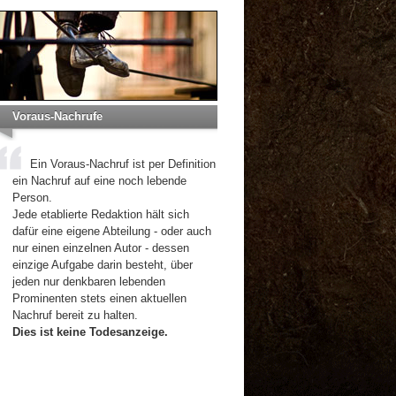
Voraus-Nachrufe
Ein Voraus-Nachruf ist per Definition
ein Nachruf auf eine noch lebende
Person.
Jede etablierte Redaktion hält sich
dafür eine eigene Abteilung - oder auch
nur einen einzelnen Autor - dessen
einzige Aufgabe darin besteht, über
jeden nur denkbaren lebenden
Prominenten stets einen aktuellen
Nachruf bereit zu halten.
Dies ist keine Todesanzeige.