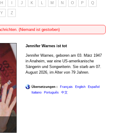
H
I
J
K
L
M
N
O
P
Q
Y
Z
achrichten. (Niemand ist gestorben)
Jennifer Warnes ist tot
Jennifer Warnes, geboren am 03. März 1947
in Anaheim, war eine US-amerikanische
Sängerin und Songwriterin. Sie starb am 07.
August 2026, im Alter von 79 Jahren.
Übersetzungen :
Français
English
Español
Italiano
Português
中文