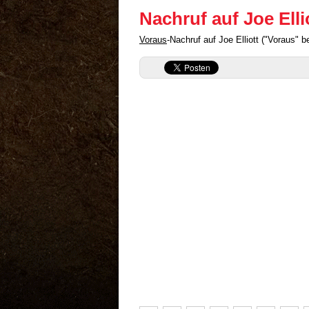
Nachruf auf Joe Elli
Voraus
-Nachruf auf Joe Elliott ("Voraus" 