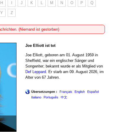
H
I
J
K
L
M
N
O
P
Q
Y
Z
achrichten. (Niemand ist gestorben)
Joe Elliott ist tot
Joe Elliott, geboren am 01. August 1959 in
Sheffield, war ein englischer Sänger und
Songwriter; bekannt wurde er als Mitglied von
Def Leppard
. Er starb am 09. August 2026, im
Alter von 67 Jahren.
Übersetzungen :
Français
English
Español
Italiano
Português
中文