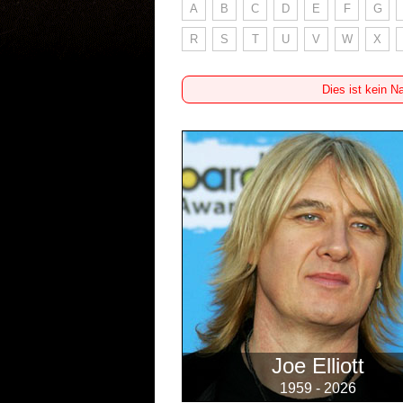
A
B
C
D
E
F
G
R
S
T
U
V
W
X
Dies ist kein N
Joe Elliott
1959 - 2026