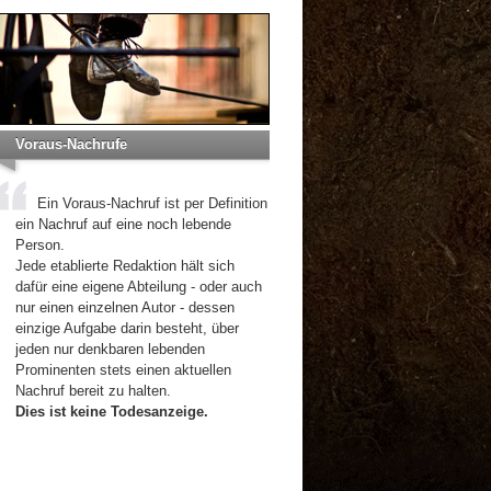
Voraus-Nachrufe
Ein Voraus-Nachruf ist per Definition
ein Nachruf auf eine noch lebende
Person.
Jede etablierte Redaktion hält sich
dafür eine eigene Abteilung - oder auch
nur einen einzelnen Autor - dessen
einzige Aufgabe darin besteht, über
jeden nur denkbaren lebenden
Prominenten stets einen aktuellen
Nachruf bereit zu halten.
Dies ist keine Todesanzeige.