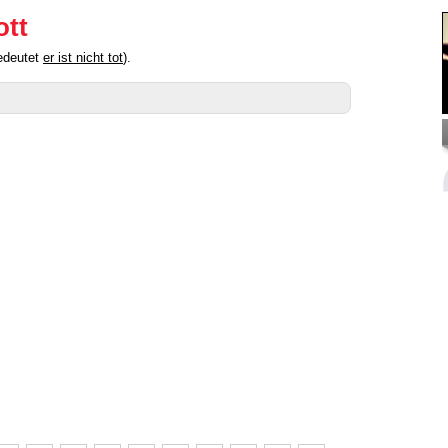
ott
bedeutet
er ist nicht tot
).